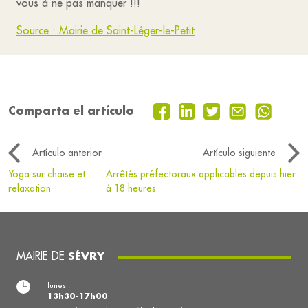
vous à ne pas manquer !!!
Source : Mairie de Saint-Léger-le-Petit
Comparta el artículo
Artículo anterior
Artículo siguiente
Yoga sur chaise et
Arrêtés préfectoraux applicables depuis hier
relaxation
à 18 heures
MAIRIE DE
SÉVRY
lunes :
13h30-17h00