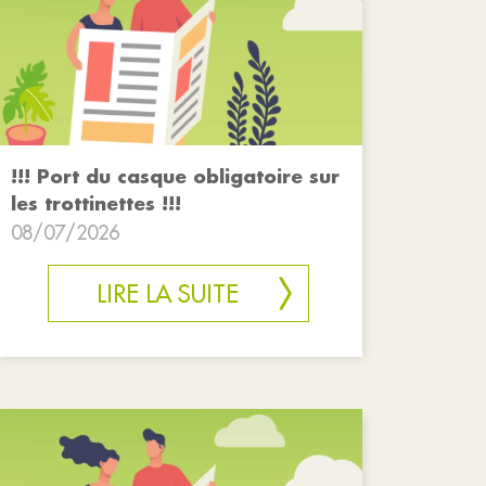
!!! Port du casque obligatoire sur
les trottinettes !!!
08/07/2026
LIRE LA SUITE