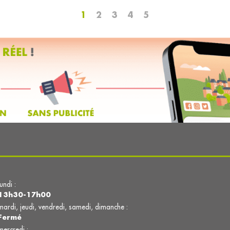
1
2
3
4
5
lundi :
13h30-17h00
mardi, jeudi, vendredi, samedi, dimanche :
Fermé
mercredi :