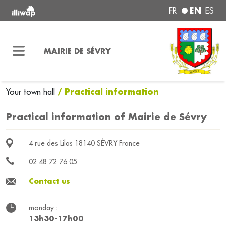
EN
FR
ES
MAIRIE DE SÉVRY
/ Practical information
Your town hall
Practical information of Mairie de Sévry
4 rue des Lilas 18140 SÉVRY France
02 48 72 76 05
Contact us
monday :
13h30-17h00